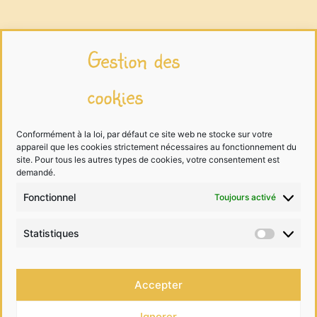
Infos légales
Gestion des
cookies
Mentions légales
Traitement des données
Conformément à la loi, par défaut ce site web ne stocke sur votre
appareil que les cookies strictement nécessaires au fonctionnement du
Cookies
site. Pour tous les autres types de cookies, votre consentement est
demandé.
Fonctionnel
Toujours activé
Me contacter
Statistiques
Statist
06 68 99 40 81
Accepter
contact@lesdessinsdelalutine.com
Ignorer