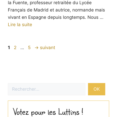
la Fuente, professeur retraitée du Lycée
Français de Madrid et autrice, normande mais
vivant en Espagne depuis longtemps. Nous …
Lire la suite
Page
Page
Page
1
2
…
5
→
suivant
Rechercher
OK
Votez pour les Luttins !