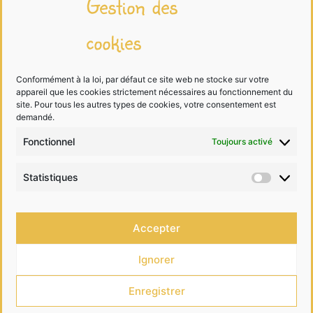
Gestion des
cookies
Mentions légales
Traitement des données
Conformément à la loi, par défaut ce site web ne stocke sur votre
appareil que les cookies strictement nécessaires au fonctionnement du
Cookies
site. Pour tous les autres types de cookies, votre consentement est
demandé.
Fonctionnel
Toujours activé
Me contacter
Statistiques
Statist
06 68 99 40 81
Accepter
contact@lesdessinsdelalutine.com
Ignorer
Enregistrer
•