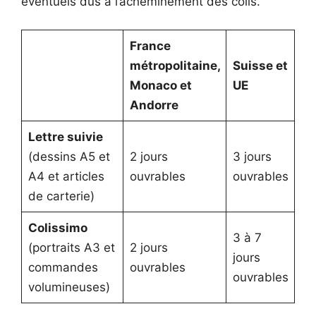
éventuels dus à l’acheminement des colis.
France
métropolitaine,
Suisse et
Monaco et
UE
Andorre
Lettre suivie
(dessins A5 et
2 jours
3 jours
A4 et articles
ouvrables
ouvrables
de carterie)
Colissimo
3 à 7
(portraits A3 et
2 jours
jours
commandes
ouvrables
ouvrables
volumineuses)