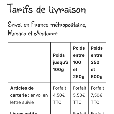
Tarifs de livraison
Envoi en France métropolitaine,
Monaco et Andorre
Poids
Poids
Poids
entre
entre
jusqu’à
100
250
100g
et
et
250g
500g
Articles de
Forfait
Forfait
Forfait
carterie
:
envoi en
4,50€
5,50€
7,50€
lettre suivie
TTC
TTC
TTC
Livres petits
Forfait
Forfait