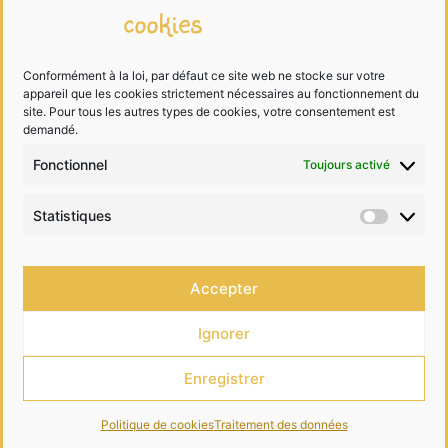
cookies
Mentions légales
Traitement des données
Conformément à la loi, par défaut ce site web ne stocke sur votre
appareil que les cookies strictement nécessaires au fonctionnement du
Cookies
site. Pour tous les autres types de cookies, votre consentement est
demandé.
Fonctionnel
Toujours activé
Me contacter
Statistiques
Statist
06 68 99 40 81
Accepter
contact@lesdessinsdelalutine.com
Ignorer
Enregistrer
•
Construit avec
GeneratePress
Politique de cookies
Traitement des données