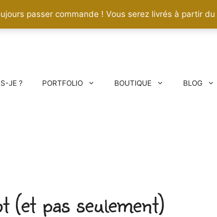
ujours passer commande ! Vous serez livrés à partir du
IS-JE ?
PORTFOLIO
BOUTIQUE
BLOG
t (et pas seulement)