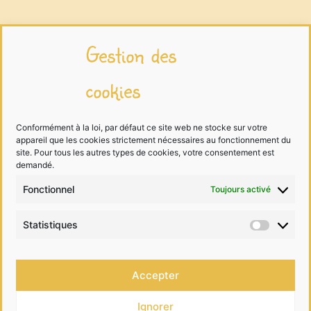
Infos légales
Gestion des
cookies
Mentions légales
Traitement des données
Conformément à la loi, par défaut ce site web ne stocke sur votre
appareil que les cookies strictement nécessaires au fonctionnement du
Cookies
site. Pour tous les autres types de cookies, votre consentement est
demandé.
Fonctionnel
Toujours activé
Me contacter
Statistiques
Statist
06 68 99 40 81
Accepter
contact@lesdessinsdelalutine.com
Ignorer