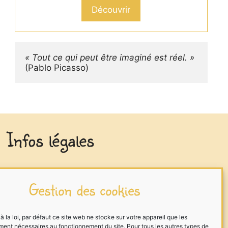
Découvrir
« Tout ce qui peut être imaginé est réel. »
(Pablo Picasso)
Infos légales
Mentions légales
Gestion des cookies
Traitement des données
Cookies
la loi, par défaut ce site web ne stocke sur votre appareil que les
ment nécessaires au fonctionnement du site. Pour tous les autres types de