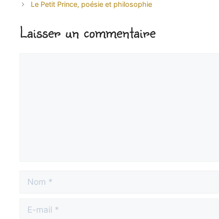
Le Petit Prince, poésie et philosophie
Laisser un commentaire
Commentaire
Nom
E-
mail