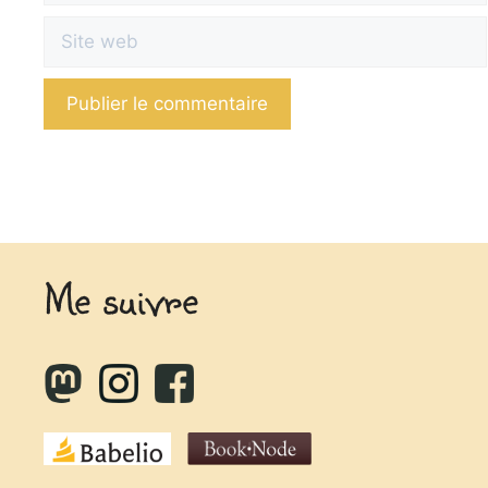
Site
web
Me suivre