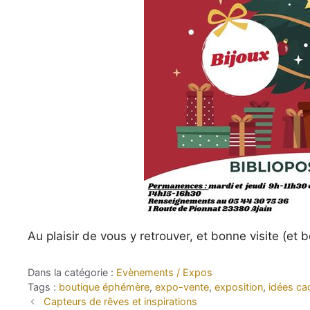
Au plaisir de vous y retrouver, et bonne visite (et bo
Catégories
Evènements / Expos
Étiquettes
boutique éphémère
,
expo-vente
,
exposition
,
idées ca
Capteurs de rêves et inspirations