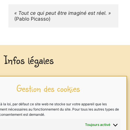
« Tout ce qui peut être imaginé est réel. »
(Pablo Picasso)
Infos légales
Mentions légales
Gestion des cookies
Traitement des données
Cookies
la loi, par défaut ce site web ne stocke sur votre appareil que les
ment nécessaires au fonctionnement du site. Pour tous les autres types de
Me contacter
 consentement est demandé.
Toujours activé