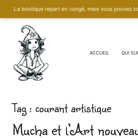
La boutique repart en congé, mais vous pouvez to
Aller
au
contenu
ACCUEIL
QUI SU
courant artistique
Mucha et l’Art nouvea