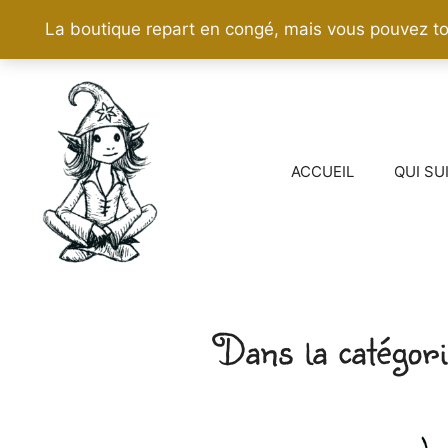
La boutique repart en congé, mais vous pouvez to
Aller
au
contenu
ACCUEIL
QUI SU