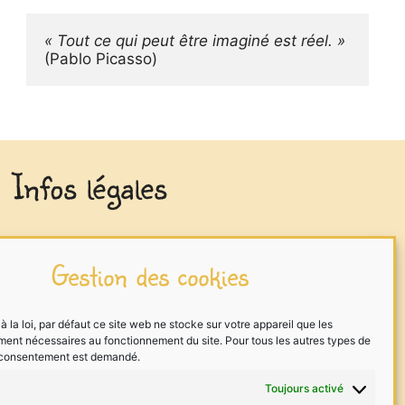
« Tout ce qui peut être imaginé est réel. »
(Pablo Picasso)
Infos légales
Mentions légales
Gestion des cookies
Traitement des données
Cookies
la loi, par défaut ce site web ne stocke sur votre appareil que les
ment nécessaires au fonctionnement du site. Pour tous les autres types de
Me contacter
 consentement est demandé.
Toujours activé