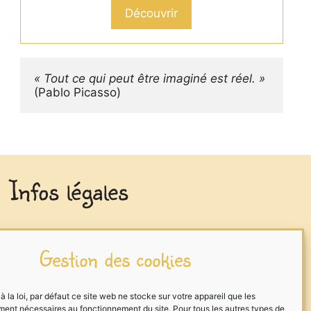
Découvrir
« Tout ce qui peut être imaginé est réel. »
(Pablo Picasso)
Infos légales
Mentions légales
Gestion des cookies
Traitement des données
Cookies
la loi, par défaut ce site web ne stocke sur votre appareil que les
ment nécessaires au fonctionnement du site. Pour tous les autres types de