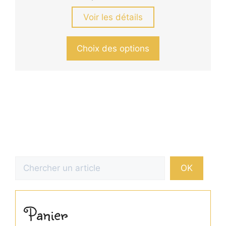
Voir les détails
Ce
Choix des options
produit
a
plusieurs
variations.
Les
options
peuvent
être
choisies
Rechercher
OK
sur
la
page
Panier
du