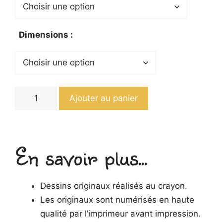
Dimensions
quantité
Ajouter au panier
de
Tirages
d'art
En savoir plus...
tirés
du
"Pays
Dessins originaux réalisés au crayon.
du
Les originaux sont numérisés en haute
Dragon"
qualité par l’imprimeur avant impression.