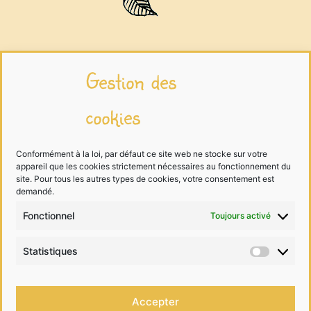
Infos légales
Gestion des
cookies
Mentions légales
Traitement des données
Conformément à la loi, par défaut ce site web ne stocke sur votre
appareil que les cookies strictement nécessaires au fonctionnement du
Cookies
site. Pour tous les autres types de cookies, votre consentement est
demandé.
Fonctionnel
Toujours activé
Me contacter
Statistiques
Statist
06 68 99 40 81
Accepter