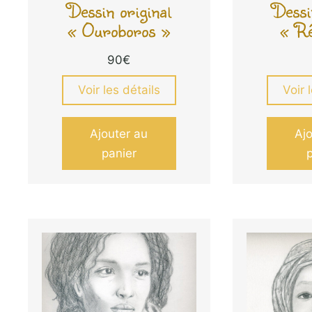
Dessin original
Dessi
« Ouroboros »
« Rê
90
€
Voir les détails
Voir 
Ajouter au
Aj
panier