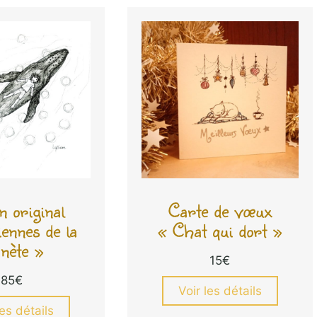
n original
Carte de vœux
ennes de la
« Chat qui dort »
anète »
15
€
85
€
Voir les détails
les détails