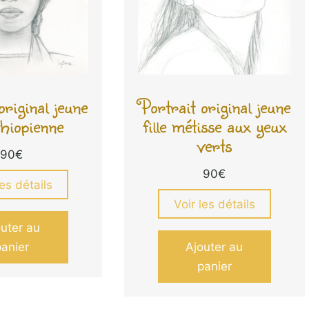
original jeune
Portrait original jeune
éthiopienne
fille métisse aux yeux
verts
90
€
90
€
les détails
Voir les détails
outer au
panier
Ajouter au
panier