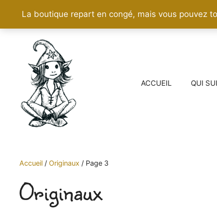
La boutique repart en congé, mais vous pouvez to
Aller
au
contenu
ACCUEIL
QUI SU
Accueil
/
Originaux
/
Page 3
Originaux