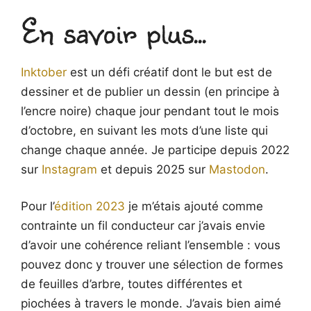
original
En savoir plus...
Inktober
2023
jour
Inktober
est un défi créatif dont le but est de
4
dessiner et de publier un dessin (en principe à
"Esquiver"
l’encre noire) chaque jour pendant tout le mois
d’octobre, en suivant les mots d’une liste qui
change chaque année. Je participe depuis 2022
sur
Instagram
et depuis 2025 sur
Mastodon
.
Pour l’
édition 2023
je m’étais ajouté comme
contrainte un fil conducteur car j’avais envie
d’avoir une cohérence reliant l’ensemble : vous
pouvez donc y trouver une sélection de formes
de feuilles d’arbre, toutes différentes et
piochées à travers le monde. J’avais bien aimé