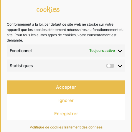
cookies
Mentions légales
Traitement des données
Conformément à la loi, par défaut ce site web ne stocke sur votre
appareil que les cookies strictement nécessaires au fonctionnement du
Cookies
site. Pour tous les autres types de cookies, votre consentement est
demandé.
Fonctionnel
Toujours activé
Me contacter
Statistiques
Statist
06 68 99 40 81
Accepter
contact@lesdessinsdelalutine.com
Ignorer
Enregistrer
•
Construit avec
GeneratePress
Politique de cookies
Traitement des données