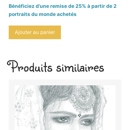
Bénéficiez d’une remise de 25% à partir de 2
portraits du monde achetés
quantité
Ajouter au panier
de
Portrait
original
Produits similaires
jeune
fille
métisse
aux
yeux
verts